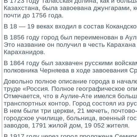
В 1723 году Таласская долина, как и боль
Казахстана, была завоевана джунгарами, 
почти до 1756 года.
В 18 — 19 веках входил в состав Кокандско
В 1856 году город был переименован в Аул
Это название он получил в честь Карахан
Караханидов.
В 1864 году был захвачен русскими войск
полковника Черняева в ходе завоевания С
Довольно полное описание города в начале
труде «Россия. Полное географическое оп
Отмечается, что в Аулие-Ате имелся больш
транспортных контор. Город состоял из рус
В нем были три церкви, 21 мечеть, почтово
городское училище, больница, военный гос
заводов, 1791 жилой дом, 19 052 жителя.
В 1917 году через город проложена Семир