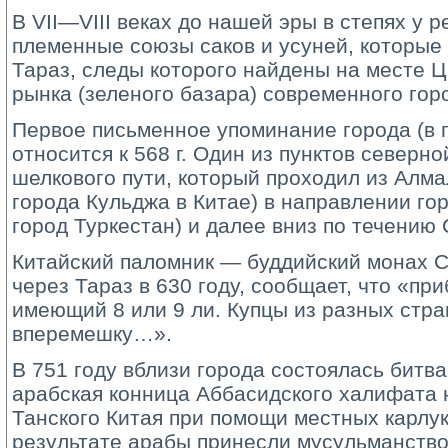
В VII—VIII веках до нашей эры в степях у 
племенные союзы саков и усуней, которые
Тараз, следы которого найдены на месте 
рынка (зеленого базара) современного гор
Первое письменное упоминание города (в г
относится к 568 г. Один из пунктов северно
шелкового пути, который проходил из Алм
города Кульджа в Китае) в направлении г
город Туркестан) и далее вниз по течению
Китайский паломник — буддийский монах 
через Тараз в 630 году, сообщает, что «при
имеющий 8 или 9 ли. Купцы из разных стра
вперемешку…».
В 751 году вблизи города состоялась битва
арабская конница Аббасидского халифата 
Танского Китая при помощи местных карлук
результате арабы принесли мусульманство 