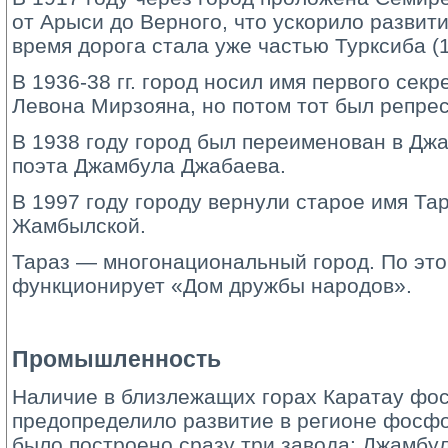
от Арыси до Верного, что ускорило развити
время дорога стала уже частью Турксиба (1
В 1936-38 гг. город носил имя первого сек
Левона Мирзояна, но потом тот был репре
В 1938 году город был переименован в Джа
поэта Джамбула Джабаева.
В 1997 году городу вернули старое имя Тар
Жамбылской.
Тараз — многонациональный город. По это
функционирует «Дом дружбы народов».
Промышленность
Наличие в близлежащих горах Каратау фо
предопределило развитие в регионе фосфо
было построено сразу три завода: Джамб