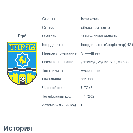
Страна
Казахстан
Статус
областной центр
Герб
Область
Жамбылская
область
Координаты
Координаты:
(Google map)
42.
Первое упоминание
VII—VIII век
Прежние названия
Джамбул, Аулие-Ата, Мирзоян
Тип климата
умеренный
Население
325 000
Часовой пояс
UTC+6
Телефонный код
+7 7262
Автомобильный код
H
История