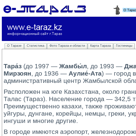
О Тара
О Таразе
Статистика
Фото Тараза и области
Карта Тараза
Гостиницы
Тара́з
(до 1997 — 
Жамбы́л
, до 1993 —
Джа
Мирзоян
, до 1936 —
Аулие́-Ата
) — город 
административный центр Жамбылской обла
Расположен на юге Казахстана, около гран
Талас (Тараз). Население города — 342,5 т
Преимущественно казахи, также проживают 
уйгуры, дунгане, корейцы, немцы, греки, у
ингуши и многие другие.
В городе имеются аэропорт, железнодорожн