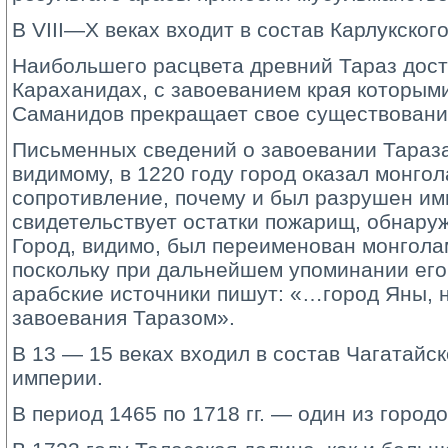
В VIII—X веках входит в состав Карлукского
Наибольшего расцвета древний Тараз дости
Караханидах, с завоеванием края которыми
Саманидов прекращает свое существовани
Письменных сведений о завоевании Тараза 
видимому, в 1220 году город оказал монго
сопротивление, почему и был разрушен ими
свидетельствует остатки пожарищ, обнару
Город, видимо, был переименован монгола
поскольку при дальнейшем упоминании его 
арабские источники пишут: «…город Яны, 
завоевания Таразом».
В 13 — 15 веках входил в состав Чагатайс
империи.
В период 1465 по 1718 гг. — один из городо