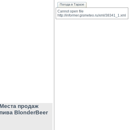
Погода в Таразе
Cannot open file 
http://informer.gismeteo.ru/xml/38341_1.xml
Места продаж
пива BlonderBeer