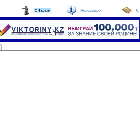
О Таразе
Информация
Сп