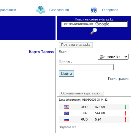
равочники
Развлечения
О сервере
Поиск на сайте e-taraz.kz
Новости
Телефоный справочник
Видеоконференция
Новости e-taraz
Почта на e-taraz.kz
Погода в Таразе
Замечания и предложения
Чат
Организации
Форум
Курсы валют
Web
Карта Тараза
Логин
Пароль
Регистрация
Официальный курс валют
Дата обновления: 01/08/2026 08:44:32
USD
473.59
EUR
544.68
RUB
5.94
Подробно >>>