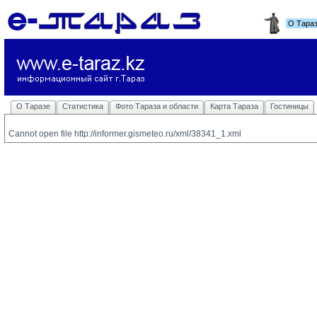
О Тара
О Таразе
Статистика
Фото Тараза и области
Карта Тараза
Гостиницы
Cannot open file http://informer.gismeteo.ru/xml/38341_1.xml