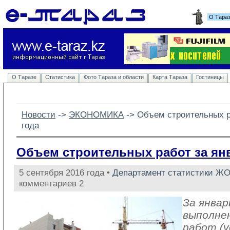
О Тара
О Таразе
Статистика
Фото Тараза и области
Карта Тараза
Гостиницы
Новости
-> 
ЭКОНОМИКА
-> 
Объем строительных р
года
Объем строительных работ за ян
5 сентября 2016 года •
Департамент статистики Ж
комментариев 2
За январ
выполне
работ (у